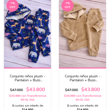
7
%
7
%
OFF
OFF
Conjunto niños plush -
Conjunto niños plush -
Pantalon + Buzo
Pantalon + Buzo
oversize
oversize
$43.800
$43.800
$47.000
$47.000
$30.660
con
Transferencia
$30.660
con
Transferencia
EN EL DIA
EN EL DIA
3
cuotas sin interés de
3
cuotas sin interés de
$14.600
$14.600