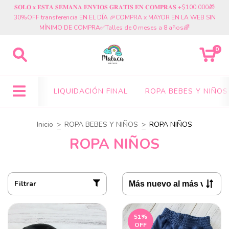
𝐒𝐎𝐋𝐎 𝐱 𝐄𝐒𝐓𝐀 𝐒𝐄𝐌𝐀𝐍𝐀 𝐄𝐍𝐕𝐈𝐎𝐒 𝐆𝐑𝐀𝐓𝐈𝐒 𝐄𝐍 𝐂𝐎𝐌𝐏𝐑𝐀𝐒 +$100.000🎁
30%OFF transferencia EN EL DÍA 🎉COMPRA x MAYOR EN LA WEB SIN
MÍNIMO DE COMPRA✅Talles de 0 meses a 8 años🌈
0
LIQUIDACIÓN FINAL
ROPA BEBES Y NIÑOS
Inicio
>
ROPA BEBES Y NIÑOS
>
ROPA NIÑOS
ROPA NIÑOS
Filtrar
51
%
OFF