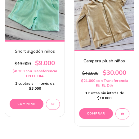
Short algodón niños
Campera plush niños
$9.000
$13.000
$6.300
con
Transferencia
$30.000
$40.000
EN EL DIA
$21.000
con
Transferencia
3
cuotas sin interés de
EN EL DIA
$3.000
3
cuotas sin interés de
$10.000
COMPRAR
COMPRAR