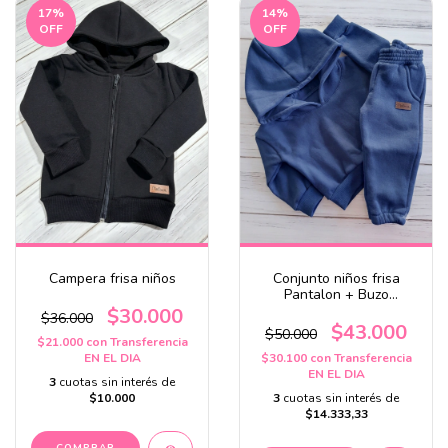
17
%
14
%
OFF
OFF
Campera frisa niños
Conjunto niños frisa
Pantalon + Buzo
oversize
$30.000
$36.000
$43.000
$50.000
$21.000
con
Transferencia
EN EL DIA
$30.100
con
Transferencia
EN EL DIA
3
cuotas sin interés de
$10.000
3
cuotas sin interés de
$14.333,33