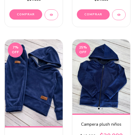
COMPRAR
COMPRAR
7
%
25
%
OFF
OFF
Campera plush niños