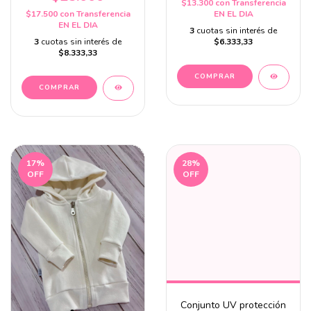
$13.300
con
Transferencia
$17.500
con
Transferencia
EN EL DIA
EN EL DIA
3
cuotas sin interés de
3
cuotas sin interés de
$6.333,33
$8.333,33
COMPRAR
COMPRAR
17
%
28
%
OFF
OFF
Conjunto UV protección