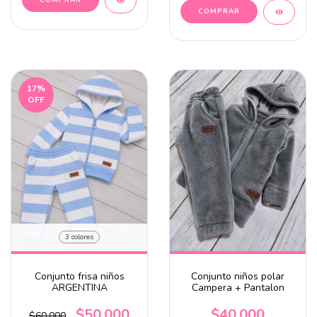
COMPRAR
COMPRAR
17
%
OFF
3 colores
Conjunto frisa niños
Conjunto niños polar
ARGENTINA
Campera + Pantalon
$50.000
$40.000
$60.000