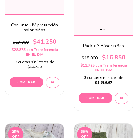
Conjunto UV protección
solar niños
$41.250
$57.000
Pack x 3 Bóxer niños
$28.875
con
Transferencia
EN EL DIA
$16.850
$18.000
3
cuotas sin interés de
$11.795
con
Transferencia
$13.750
EN EL DIA
3
cuotas sin interés de
COMPRAR
$5.616,67
COMPRAR
25
%
39
%
OFF
OFF