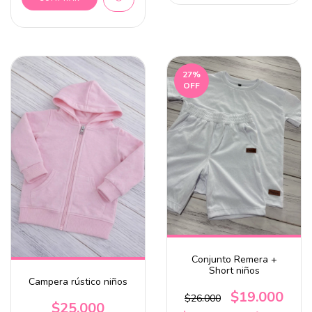
27
%
OFF
Conjunto Remera +
Short niños
Campera rústico niños
$19.000
$26.000
$25.000