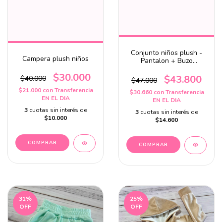
Conjunto niños plush -
Campera plush niños
Pantalon + Buzo
oversize
$30.000
$43.800
$40.000
$47.000
$21.000
con
Transferencia
$30.660
con
Transferencia
EN EL DIA
EN EL DIA
3
cuotas sin interés de
3
cuotas sin interés de
$10.000
$14.600
COMPRAR
COMPRAR
31
%
25
%
OFF
OFF