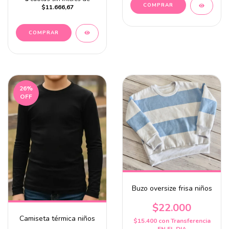
COMPRAR
$11.666,67
COMPRAR
26
%
OFF
Buzo oversize frisa niños
$22.000
Camiseta térmica niños
$15.400
con
Transferencia
EN EL DIA