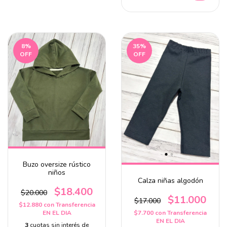
8
%
35
%
OFF
OFF
Buzo oversize rústico
niños
Calza niñas algodón
$18.400
$20.000
$11.000
$17.000
$12.880
con
Transferencia
EN EL DIA
$7.700
con
Transferencia
EN EL DIA
3
cuotas sin interés de