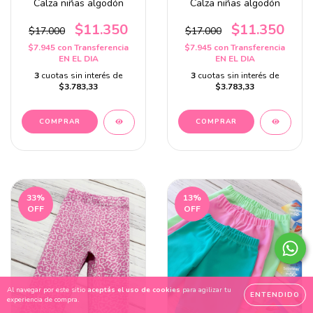
Calza niñas algodón
Calza niñas algodón
$11.350
$11.350
$17.000
$17.000
$7.945
con
Transferencia
$7.945
con
Transferencia
EN EL DIA
EN EL DIA
3
cuotas sin interés de
3
cuotas sin interés de
$3.783,33
$3.783,33
COMPRAR
COMPRAR
33
%
13
%
OFF
OFF
Al navegar por este sitio
aceptás el uso de cookies
para agilizar tu
ENTENDIDO
experiencia de compra.