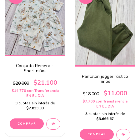
Conjunto Remera +
Short niños
Pantalon jogger rústico
$21.100
niños
$28.000
$14.770
con
Transferencia
$11.000
$18.000
EN EL DIA
$7.700
con
Transferencia
3
cuotas sin interés de
EN EL DIA
$7.033,33
3
cuotas sin interés de
$3.666,67
COMPRAR
COMPRAR