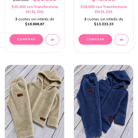
$35.000
con
Transferencia
$28.000
con
Transferencia
EN EL DIA
EN EL DIA
3
cuotas sin interés de
3
cuotas sin interés de
$16.666,67
$13.333,33
COMPRAR
COMPRAR