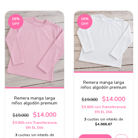
26
%
26
%
OFF
OFF
Remera manga larga
niños algodón premium
$14.000
Remera manga larga
$19.000
niños algodón premium
$9.800
con
Transferencia
EN EL DIA
$14.000
$19.000
3
cuotas sin interés de
$9.800
con
Transferencia
$4.666,67
EN EL DIA
3
cuotas sin interés de