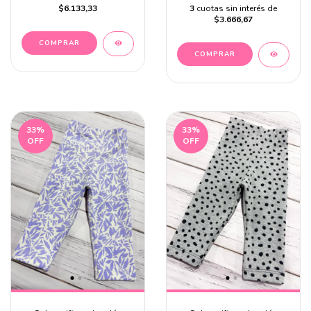
$6.133,33
3
cuotas sin interés de
$3.666,67
COMPRAR
COMPRAR
33
%
33
%
OFF
OFF