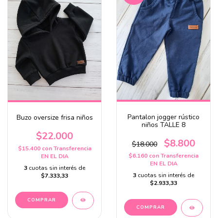
Pantalon jogger rústico
Buzo oversize frisa niños
niños TALLE 8
$22.000
$8.800
$18.000
$15.400
con
Transferencia
$6.160
con
Transferencia
EN EL DIA
EN EL DIA
3
cuotas sin interés de
3
cuotas sin interés de
$7.333,33
$2.933,33
COMPRAR
COMPRAR