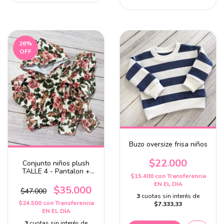
26
%
OFF
Buzo oversize frisa niños
$22.000
Conjunto niños plush
TALLE 4 - Pantalon +
$15.400
con
Transferencia
Buzo oversize
EN EL DIA
$35.000
$47.000
3
cuotas sin interés de
$24.500
con
Transferencia
$7.333,33
EN EL DIA
3
cuotas sin interés de