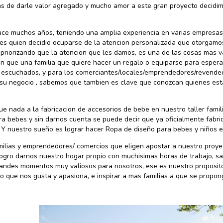
as de darle valor agregado y mucho amor a este gran proyecto decidim
ace muchos años, teniendo una amplia experiencia en varias empresas 
o es quien decidio ocuparse de la atencion personalizada que otorgamos
 priorizando que la atencion que les damos, es una de las cosas mas 
 que una familia que quiere hacer un regalo o equiparse para esperar
 escuchados, y para los comerciantes/locales/emprendedores/revende
 su negocio , sabemos que tambien es clave que conozcan quienes est
e nada a la fabricacion de accesorios de bebe en nuestro taller famil
ra bebes y sin darnos cuenta se puede decir que ya oficialmente fabr
Y nuestro sueño es lograr hacer Ropa de diseño para bebes y niños e
lias y emprendedores/ comercios que eligen apostar a nuestro proye
gro darnos nuestro hogar propio con muchisimas horas de trabajo, sacr
grandes momentos muy valiosos para nosotros, ese es nuestro proposito
o que nos gusta y apasiona, e inspirar a mas familias a que se propo