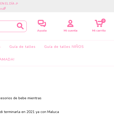
cia EN EL DÍA 🎉
os🌈
0
Ayuda
Mi cuenta
Mi carrito
s
Guía de talles
Guía de talles NIÑOS
AMADA!
cesorios de bebe mientras
idi terminarla en 2021 ya con Maluca