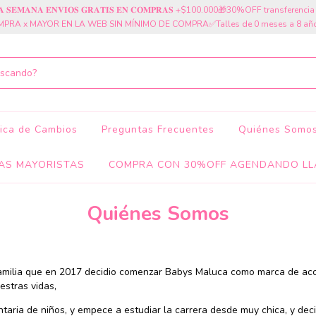
𝐓𝐀 𝐒𝐄𝐌𝐀𝐍𝐀 𝐄𝐍𝐕𝐈𝐎𝐒 𝐆𝐑𝐀𝐓𝐈𝐒 𝐄𝐍 𝐂𝐎𝐌𝐏𝐑𝐀𝐒 +$100.000🎁30%OFF transferen
PRA x MAYOR EN LA WEB SIN MÍNIMO DE COMPRA✅Talles de 0 meses a 8 añ
tica de Cambios
Preguntas Frecuentes
Quiénes Somo
AS MAYORISTAS
COMPRA CON 30%OFF AGENDANDO LL
Quiénes Somos
familia que en 2017 decidio comenzar Babys Maluca como marca de ac
estras vidas,
aria de niños, y empece a estudiar la carrera desde muy chica, y dec