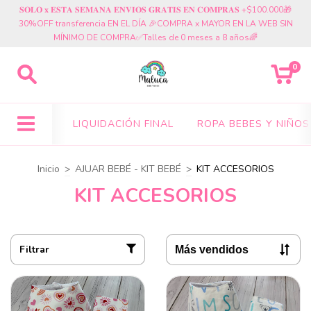
𝐒𝐎𝐋𝐎 𝐱 𝐄𝐒𝐓𝐀 𝐒𝐄𝐌𝐀𝐍𝐀 𝐄𝐍𝐕𝐈𝐎𝐒 𝐆𝐑𝐀𝐓𝐈𝐒 𝐄𝐍 𝐂𝐎𝐌𝐏𝐑𝐀𝐒 +$100.000🎁
30%OFF transferencia EN EL DÍA 🎉COMPRA x MAYOR EN LA WEB SIN
MÍNIMO DE COMPRA✅Talles de 0 meses a 8 años🌈
0
LIQUIDACIÓN FINAL
ROPA BEBES Y NIÑOS
Inicio
>
AJUAR BEBÉ - KIT BEBÉ
>
KIT ACCESORIOS
KIT ACCESORIOS
Filtrar