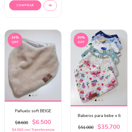
24
%
30
%
OFF
OFF
Pañuelo soft BEIGE
Baberos para bebe x 6
$6.500
$8.600
$35.700
$51.000
$4.550
con
Transferencia