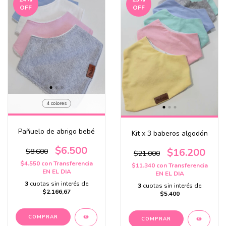
OFF
OFF
4 colores
Pañuelo de abrigo bebé
Kit x 3 baberos algodón
$6.500
$16.200
$8.600
$21.000
$4.550
con
Transferencia
$11.340
con
Transferencia
EN EL DIA
EN EL DIA
3
cuotas sin interés de
3
cuotas sin interés de
$2.166,67
$5.400
COMPRAR