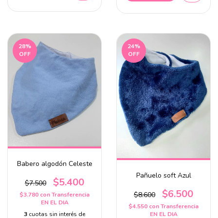
28
%
24
%
OFF
OFF
Babero algodón Celeste
Pañuelo soft Azul
$5.400
$7.500
$6.500
$8.600
$3.780
con
Transferencia
EN EL DIA
$4.550
con
Transferencia
EN EL DIA
3
cuotas sin interés de