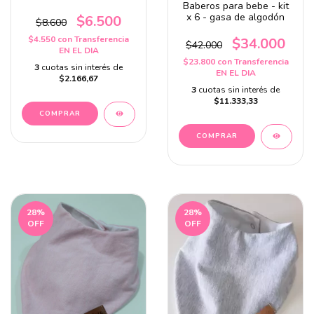
Baberos para bebe - kit
x 6 - gasa de algodón
$6.500
$8.600
$4.550
con
Transferencia
$34.000
$42.000
EN EL DIA
$23.800
con
Transferencia
3
cuotas sin interés de
EN EL DIA
$2.166,67
3
cuotas sin interés de
$11.333,33
28
%
28
%
OFF
OFF