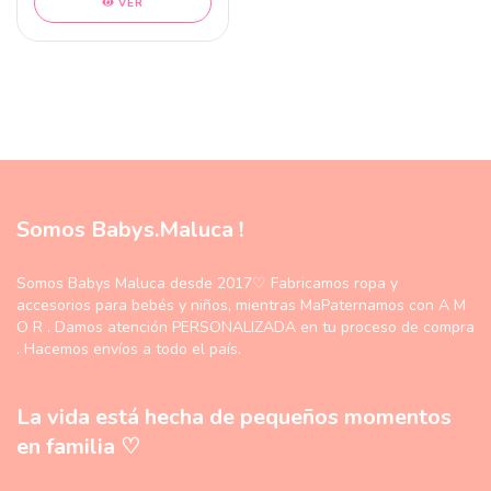
VER
Somos Babys.Maluca !
Somos Babys Maluca desde 2017♡ Fabricamos ropa y
accesorios para bebés y niños, mientras MaPaternamos con A M
O R . Damos atención PERSONALIZADA en tu proceso de compra
. Hacemos envíos a todo el país.
La vida está hecha de pequeños momentos
en familia ♡