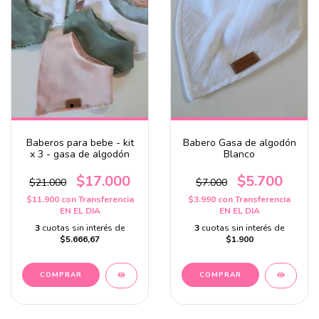
Baberos para bebe - kit
Babero Gasa de algodón
x 3 - gasa de algodón
Blanco
$17.000
$5.700
$21.000
$7.000
$11.900
con
Transferencia
$3.990
con
Transferencia
EN EL DIA
EN EL DIA
3
cuotas sin interés de
3
cuotas sin interés de
$5.666,67
$1.900