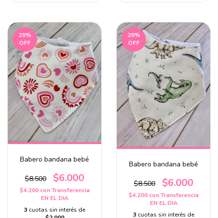
29
%
29
%
OFF
OFF
Babero bandana bebé
Babero bandana bebé
$6.000
$8.500
$6.000
$8.500
$4.200
con
Transferencia
$4.200
con
Transferencia
EN EL DIA
EN EL DIA
3
cuotas sin interés de
3
cuotas sin interés de
$2.000