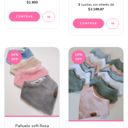
$1.800
3
cuotas sin interés de
$2.166,67
24
%
19
%
OFF
OFF
Pañuelo soft Rosa