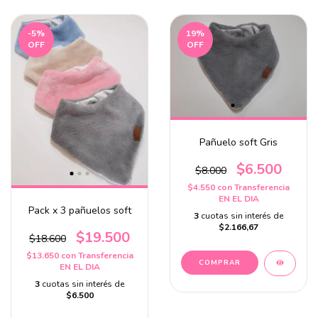
-5
%
19
%
OFF
OFF
Pañuelo soft Gris
$6.500
$8.000
$4.550
con
Transferencia
EN EL DIA
Pack x 3 pañuelos soft
3
cuotas sin interés de
$2.166,67
$19.500
$18.600
$13.650
con
Transferencia
EN EL DIA
3
cuotas sin interés de
$6.500