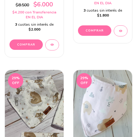
$6.000
EN EL DIA
$8.500
3
cuotas sin interés de
$4.200
con
Transferencia
$1.800
EN EL DIA
3
cuotas sin interés de
$2.000
29
%
29
%
OFF
OFF