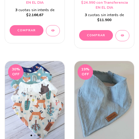
EN EL DIA
$24.990
con
Transferencia
EN EL DIA
3
cuotas sin interés de
$2.166,67
3
cuotas sin interés de
$11.900
30
%
19
%
OFF
OFF