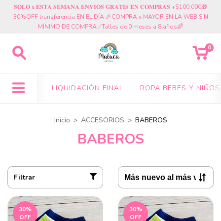
𝐒𝐎𝐋𝐎 𝐱 𝐄𝐒𝐓𝐀 𝐒𝐄𝐌𝐀𝐍𝐀 𝐄𝐍𝐕𝐈𝐎𝐒 𝐆𝐑𝐀𝐓𝐈𝐒 𝐄𝐍 𝐂𝐎𝐌𝐏𝐑𝐀𝐒 +$100.000🎁
30%OFF transferencia EN EL DÍA 🎉COMPRA x MAYOR EN LA WEB SIN
MÍNIMO DE COMPRA✅Talles de 0 meses a 8 años🌈
0
LIQUIDACIÓN FINAL
ROPA BEBES Y NIÑOS
Inicio
>
ACCESORIOS
>
BABEROS
BABEROS
Filtrar
30
%
30
%
OFF
OFF