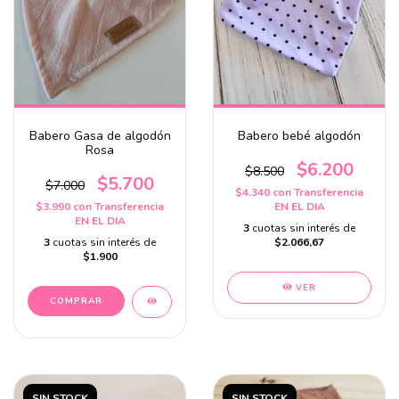
Babero Gasa de algodón
Babero bebé algodón
Rosa
$6.200
$8.500
$5.700
$7.000
$4.340
con
Transferencia
$3.990
con
Transferencia
EN EL DIA
EN EL DIA
3
cuotas sin interés de
3
cuotas sin interés de
$2.066,67
$1.900
VER
SIN STOCK
SIN STOCK