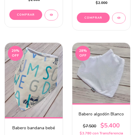
$2.000
29
%
28
%
OFF
OFF
Babero algodón Blanco
$5.400
$7.500
Babero bandana bebé
$3.780
con
Transferencia