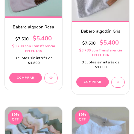
Babero algodón Rosa
Babero algodón Gris
$5.400
$7.500
$5.400
$7.500
$3.780
con
Transferencia
$3.780
con
Transferencia
EN EL DIA
EN EL DIA
3
cuotas sin interés de
3
cuotas sin interés de
$1.800
$1.800
19
%
19
%
OFF
OFF