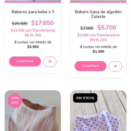
Baberos para bebe x 3
Babero Gasa de algodón
Celeste
$17.850
$25.500
$5.700
$7.000
$12.495
con
Transferencia
EN EL DIA
$3.990
con
Transferencia
EN EL DIA
3
cuotas sin interés de
$5.950
3
cuotas sin interés de
$1.900
19
%
SIN STOCK
OFF