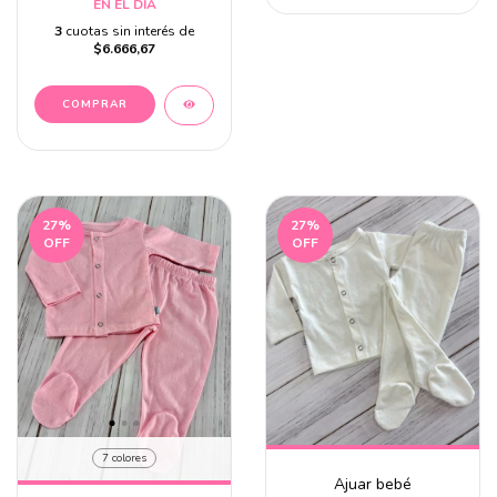
EN EL DIA
3
cuotas sin interés de
$6.666,67
27
%
27
%
OFF
OFF
7 colores
Ajuar bebé