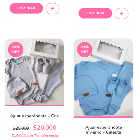
20
%
23
%
OFF
OFF
Ajuar esperándote - Gris
$20.000
Ajuar esperándote
$25.000
Invierno - Celeste
$14.000
con
Transferencia