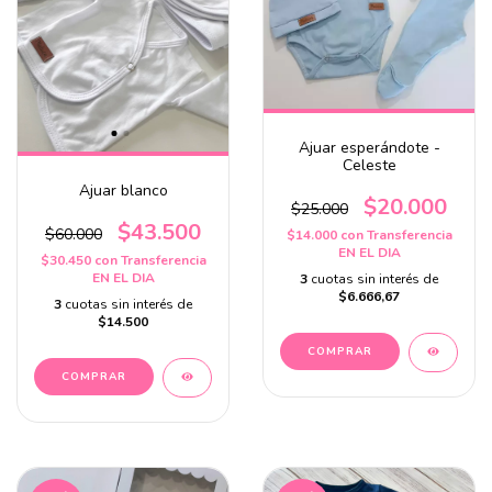
Ajuar esperándote -
Celeste
Ajuar blanco
$20.000
$25.000
$43.500
$60.000
$14.000
con
Transferencia
EN EL DIA
$30.450
con
Transferencia
EN EL DIA
3
cuotas sin interés de
$6.666,67
3
cuotas sin interés de
$14.500