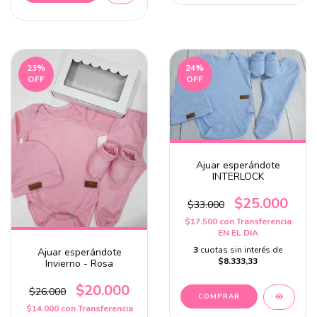
23
%
24
%
OFF
OFF
Ajuar esperándote
INTERLOCK
$25.000
$33.000
$17.500
con
Transferencia
EN EL DIA
3
cuotas sin interés de
Ajuar esperándote
$8.333,33
Invierno - Rosa
$20.000
$26.000
$14.000
con
Transferencia