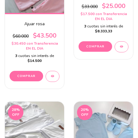
$25.000
$33.000
$17.500
con
Transferencia
EN EL DIA
Ajuar rosa
3
cuotas sin interés de
$8.333,33
$43.500
$60.000
$30.450
con
Transferencia
EN EL DIA
3
cuotas sin interés de
$14.500
28
%
20
%
OFF
OFF