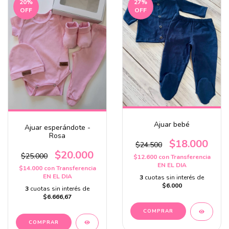
20
%
27
%
OFF
OFF
Ajuar bebé
Ajuar esperándote -
Rosa
$18.000
$24.500
$20.000
$25.000
$12.600
con
Transferencia
EN EL DIA
$14.000
con
Transferencia
EN EL DIA
3
cuotas sin interés de
$6.000
3
cuotas sin interés de
$6.666,67
COMPRAR