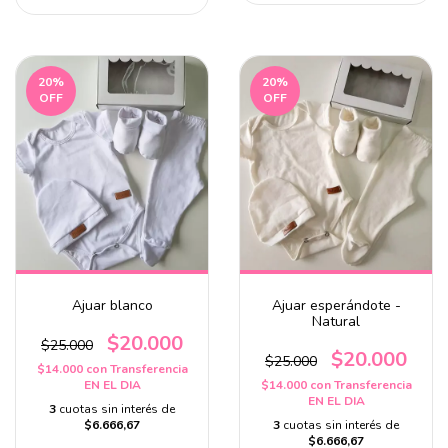
20
%
20
%
OFF
OFF
Ajuar blanco
Ajuar esperándote -
Natural
$20.000
$25.000
$20.000
$25.000
$14.000
con
Transferencia
EN EL DIA
$14.000
con
Transferencia
EN EL DIA
3
cuotas sin interés de
$6.666,67
3
cuotas sin interés de
$6.666,67