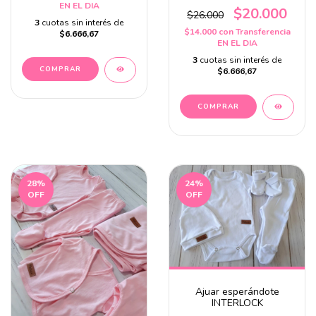
EN EL DIA
$20.000
$26.000
3
cuotas sin interés de
$14.000
con
Transferencia
$6.666,67
EN EL DIA
3
cuotas sin interés de
$6.666,67
28
%
24
%
OFF
OFF
Ajuar esperándote
INTERLOCK