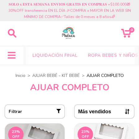
𝐒𝐎𝐋𝐎 𝐱 𝐄𝐒𝐓𝐀 𝐒𝐄𝐌𝐀𝐍𝐀 𝐄𝐍𝐕𝐈𝐎𝐒 𝐆𝐑𝐀𝐓𝐈𝐒 𝐄𝐍 𝐂𝐎𝐌𝐏𝐑𝐀𝐒 +$100.000🎁
30%OFF transferencia EN EL DÍA 🎉COMPRA x MAYOR EN LA WEB SIN
MÍNIMO DE COMPRA✅Talles de 0 meses a 8 años🌈
0
LIQUIDACIÓN FINAL
ROPA BEBES Y NIÑOS
Inicio
>
AJUAR BEBÉ - KIT BEBÉ
>
AJUAR COMPLETO
AJUAR COMPLETO
Filtrar
23
%
23
%
OFF
OFF