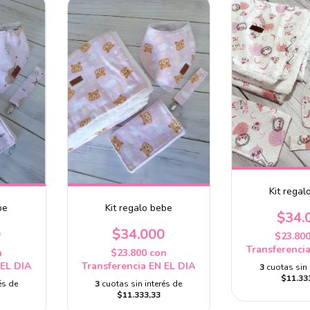
Kit regal
be
Kit regalo bebe
$34.
0
$34.000
$23.80
Transferenci
n
$23.800
con
 EL DIA
Transferencia EN EL DIA
3
cuotas sin 
$11.33
és de
3
cuotas sin interés de
$11.333,33