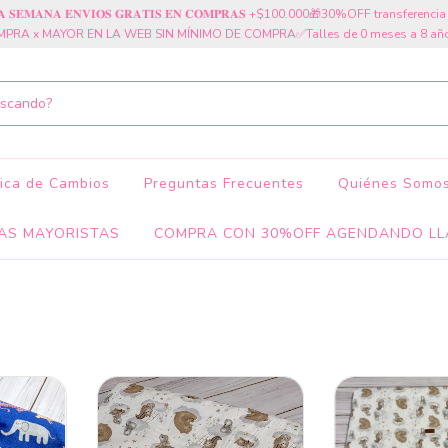
𝐓𝐀 𝐒𝐄𝐌𝐀𝐍𝐀 𝐄𝐍𝐕𝐈𝐎𝐒 𝐆𝐑𝐀𝐓𝐈𝐒 𝐄𝐍 𝐂𝐎𝐌𝐏𝐑𝐀𝐒 +$100.000🎁30%OFF transferen
PRA x MAYOR EN LA WEB SIN MÍNIMO DE COMPRA✅Talles de 0 meses a 8 añ
tica de Cambios
Preguntas Frecuentes
Quiénes Somo
AS MAYORISTAS
COMPRA CON 30%OFF AGENDANDO LL