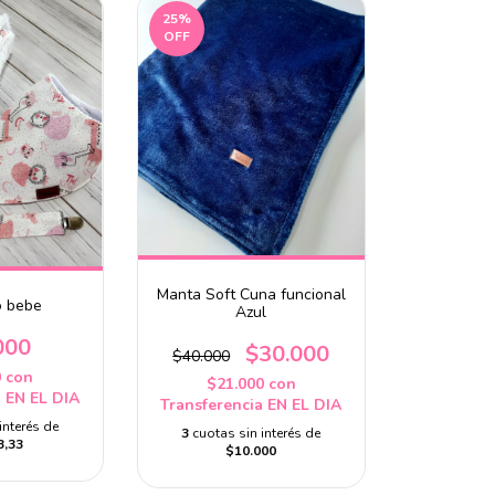
25
%
OFF
Manta Soft Cuna funcional
o bebe
Azul
000
$30.000
$40.000
0
con
$21.000
con
a EN EL DIA
Transferencia EN EL DIA
interés de
3
cuotas sin interés de
3,33
$10.000