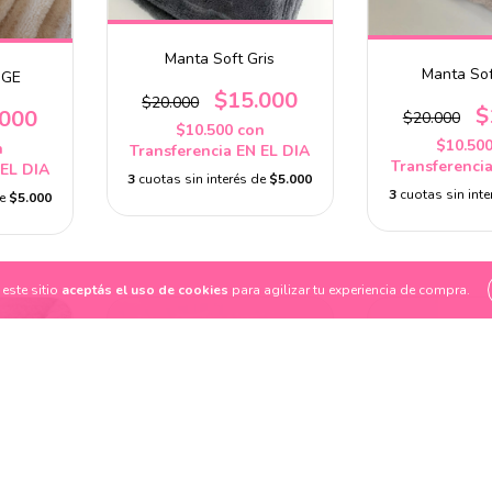
Manta Soft Gris
Manta So
IGE
$15.000
$20.000
$
.000
$20.000
$10.500
con
$10.50
n
Transferencia EN EL DIA
Transferenci
 EL DIA
3
cuotas sin interés de
$5.000
3
cuotas sin int
de
$5.000
este sitio
aceptás el uso de cookies
para agilizar tu experiencia de compra.