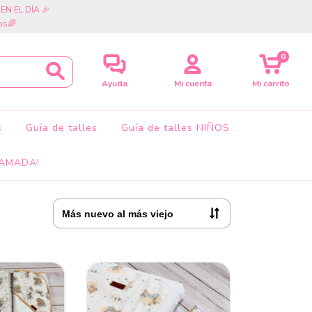
cia EN EL DÍA 🎉
os🌈
0
Ayuda
Mi cuenta
Mi carrito
s
Guía de talles
Guía de talles NIÑOS
AMADA!