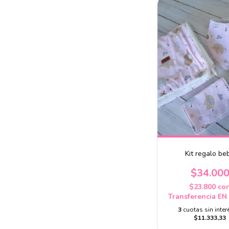
Kit regalo be
$34.00
$23.800
co
Transferencia EN
3
cuotas sin inter
$11.333,33