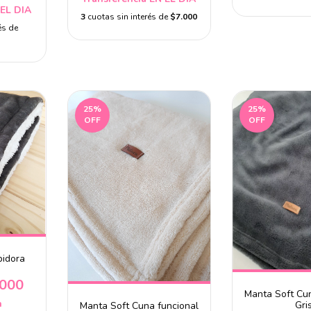
 EL DIA
3
cuotas sin interés de
$7.000
és de
25
%
25
%
OFF
OFF
bidora
.000
Manta Soft Cu
n
Gri
Manta Soft Cuna funcional