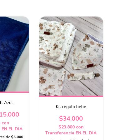
ft Azul
Kit regalo bebe
15.000
$34.000
0
con
$23.800
con
a EN EL DIA
Transferencia EN EL DIA
erés de
$5.000