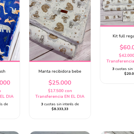
Kit full re
$60.
$42.00
Transferenci
3
cuotas sin 
Manta recibidora bebe
ush
$20.0
$25.000
.000
$17.500
con
n
Transferencia EN EL DIA
 EL DIA
3
cuotas sin interés de
és de
$8.333,33