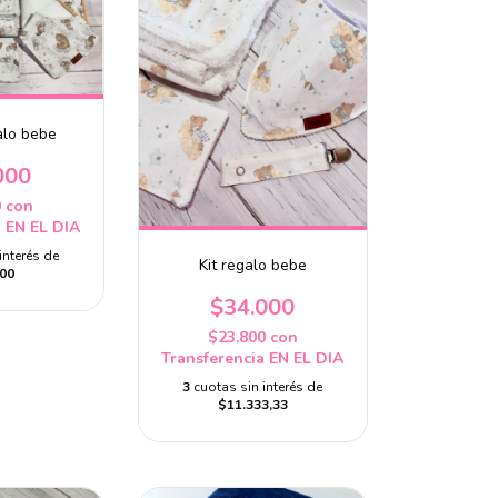
galo bebe
000
0
con
a EN EL DIA
interés de
Kit regalo bebe
00
$34.000
$23.800
con
Transferencia EN EL DIA
3
cuotas sin interés de
$11.333,33