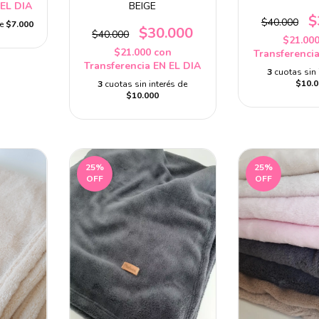
 EL DIA
BEIGE
$
$40.000
de
$7.000
$30.000
$40.000
$21.00
$21.000
con
Transferenci
Transferencia EN EL DIA
3
cuotas sin 
$10.0
3
cuotas sin interés de
$10.000
25
%
25
%
OFF
OFF