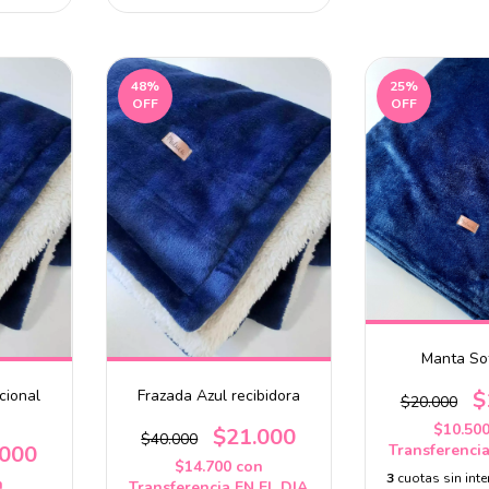
48
%
25
%
OFF
OFF
Manta So
$
cional
Frazada Azul recibidora
$20.000
$10.50
$21.000
$40.000
Transferenci
.000
$14.700
con
3
cuotas sin int
n
Transferencia EN EL DIA