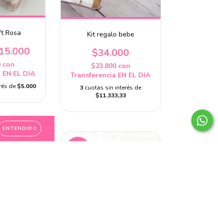
ft Rosa
Kit regalo bebe
15.000
$34.000
0
con
$23.800
con
a EN EL DIA
Transferencia EN EL DIA
erés de
$5.000
3
cuotas sin interés de
$11.333,33
ENTENDIDO
43
%
OFF