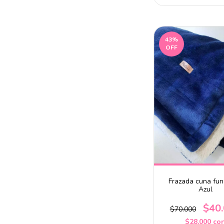
43
%
OFF
Frazada cuna fun
Azul
$40
$70.000
$28.000
co