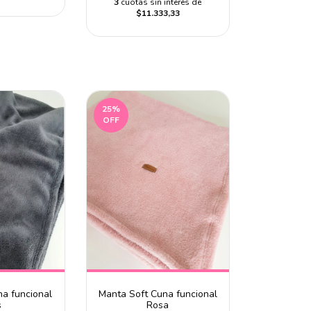
3
cuotas sin interés de
$11.333,33
25
%
OFF
na funcional
Manta Soft Cuna funcional
s
Rosa