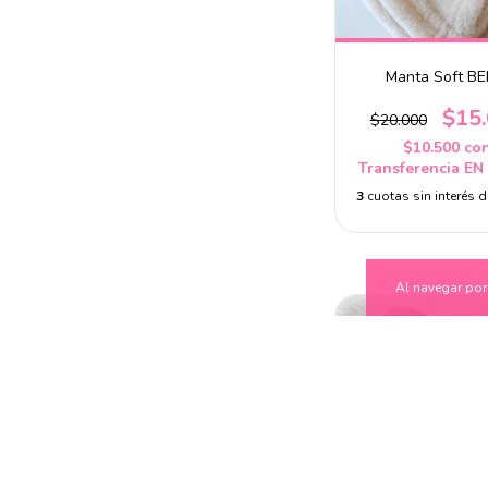
Manta Soft BE
$15
$20.000
$10.500
co
Transferencia EN
3
cuotas sin interés 
Al navegar por 