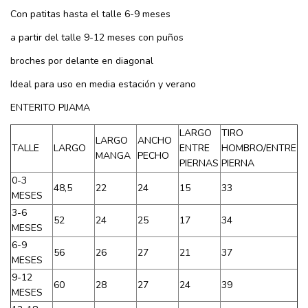
Con patitas hasta el talle 6-9 meses
a partir del talle 9-12 meses con puños
broches por delante en diagonal
Ideal para uso en media estación y verano
ENTERITO PIJAMA
LARGO
TIRO
LARGO
ANCHO
TALLE
LARGO
ENTRE
HOMBRO/ENTRE
MANGA
PECHO
PIERNAS
PIERNA
0-3
48,5
22
24
15
33
MESES
3-6
52
24
25
17
34
MESES
6-9
56
26
27
21
37
MESES
9-12
60
28
27
24
39
MESES