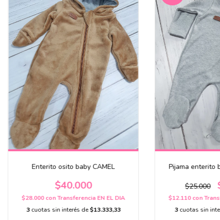
Enterito osito baby CAMEL
Pijama enterito
$40.000
$25.000
$28.000
con
Transferencia EN EL DIA
$12.110
con
Trans
3
cuotas sin interés de
$13.333,33
3
cuotas sin int