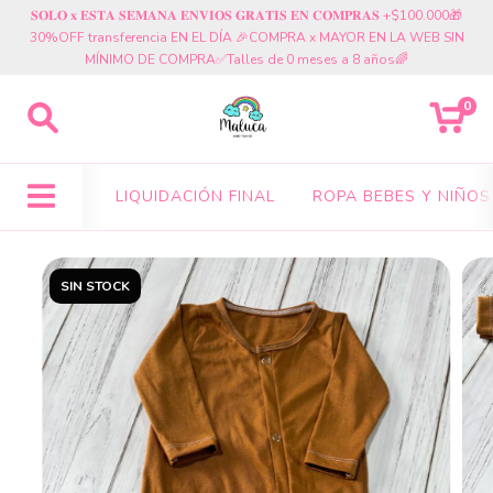
𝐒𝐎𝐋𝐎 𝐱 𝐄𝐒𝐓𝐀 𝐒𝐄𝐌𝐀𝐍𝐀 𝐄𝐍𝐕𝐈𝐎𝐒 𝐆𝐑𝐀𝐓𝐈𝐒 𝐄𝐍 𝐂𝐎𝐌𝐏𝐑𝐀𝐒 +$100.000🎁
30%OFF transferencia EN EL DÍA 🎉COMPRA x MAYOR EN LA WEB SIN
MÍNIMO DE COMPRA✅Talles de 0 meses a 8 años🌈
0
LIQUIDACIÓN FINAL
ROPA BEBES Y NIÑOS
SIN STOCK