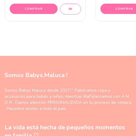
COMPRAR
COMPRAR
Somos Babys.Maluca !
Somos Babys Maluca desde 2017♡ Fabricamos ropa y
accesorios para bebés y niños, mientras MaPaternamos con A M
O R . Damos atención PERSONALIZADA en tu proceso de compra
. Hacemos envíos a todo el país.
La vida está hecha de pequeños momentos
en familia ♡