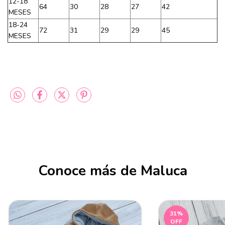
12-18
64
30
28
27
42
MESES
18-24
72
31
29
29
45
MESES
Conoce más de Maluca
31
%
OFF