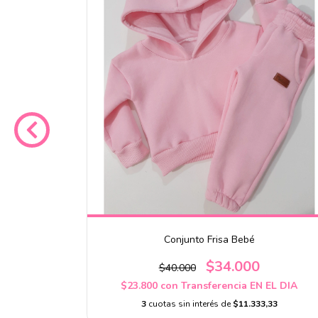
on + Buzo
Conjunto Frisa Bebé
$34.000
$40.000
$23.800
con
Transferencia EN EL DIA
EL DIA
3
cuotas sin interés de
$11.333,33
0