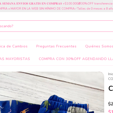
𝐓𝐀 𝐒𝐄𝐌𝐀𝐍𝐀 𝐄𝐍𝐕𝐈𝐎𝐒 𝐆𝐑𝐀𝐓𝐈𝐒 𝐄𝐍 𝐂𝐎𝐌𝐏𝐑𝐀𝐒 +$100.000🎁30%OFF transferen
PRA x MAYOR EN LA WEB SIN MÍNIMO DE COMPRA✅Talles de 0 meses a 8 añ
tica de Cambios
Preguntas Frecuentes
Quiénes Somo
AS MAYORISTAS
COMPRA CON 30%OFF AGENDANDO LL
Ini
CO
C
$
$