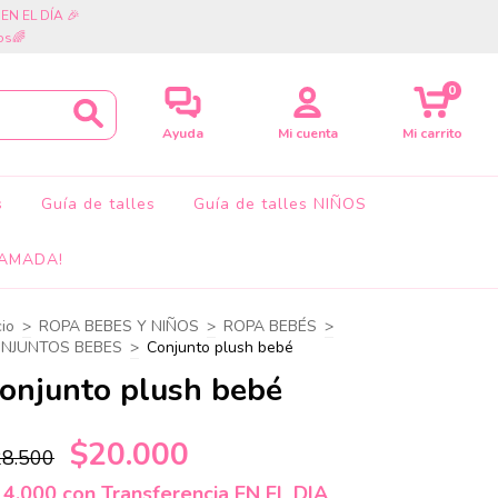
cia EN EL DÍA 🎉
os🌈
0
Ayuda
Mi cuenta
Mi carrito
s
Guía de talles
Guía de talles NIÑOS
AMADA!
cio
>
ROPA BEBES Y NIÑOS
>
ROPA BEBÉS
>
NJUNTOS BEBES
>
Conjunto plush bebé
onjunto plush bebé
$20.000
28.500
14.000
con
Transferencia EN EL DIA