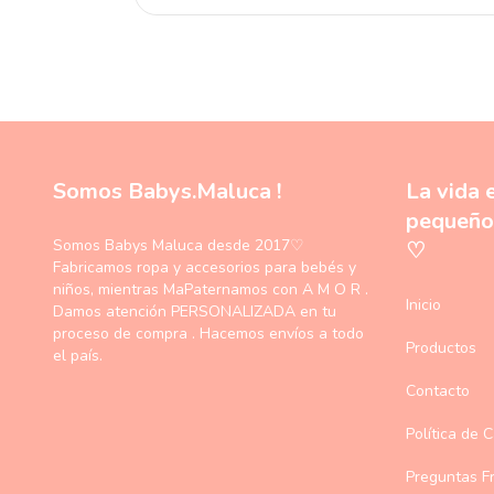
Somos Babys.Maluca !
La vida 
pequeño
Somos Babys Maluca desde 2017♡
♡
Fabricamos ropa y accesorios para bebés y
niños, mientras MaPaternamos con A M O R .
Inicio
Damos atención PERSONALIZADA en tu
proceso de compra . Hacemos envíos a todo
Productos
el país.
Contacto
Política de 
Preguntas F