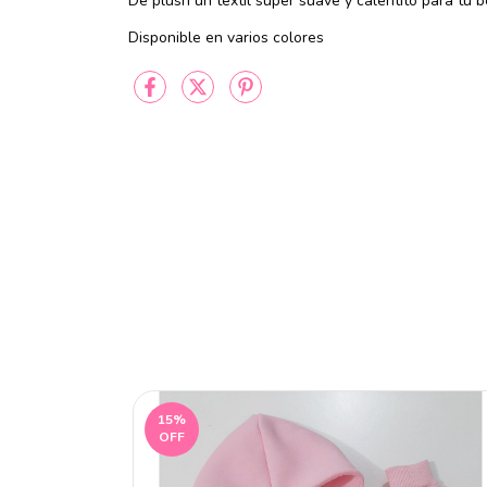
De plush un textil super suave y calentito para tu
Disponible en varios colores
15
%
OFF