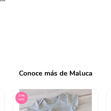
 bebé
Conoce más de Maluca
17
%
OFF