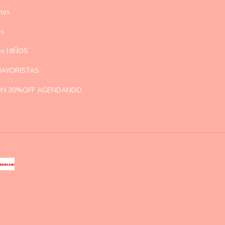
mos
es
les NIÑOS
AYORISTAS
ON 30%OFF AGENDANDO