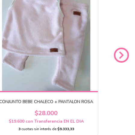
CONJUNTO BEBE CHALECO + PANTALON ROSA
Conjunto b
$28.000
$19.600
con
Transferencia EN EL DIA
$23.1
3
cuotas sin interés de
$9.333,33