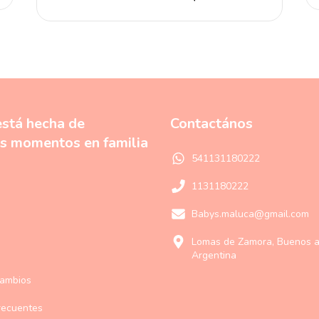
está hecha de
Contactános
s momentos en familia
541131180222
1131180222
Babys.maluca@gmail.com
Lomas de Zamora, Buenos ai
Argentina
Cambios
recuentes