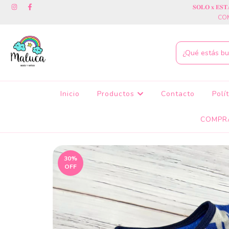
𝐒𝐎𝐋𝐎 𝐱 𝐄
COM
Inicio
Productos
Contacto
Polí
COMPR
30
%
OFF